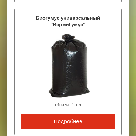
Биогумус универсальный
"ВермиГумус"
объем: 15 л
Подробнее