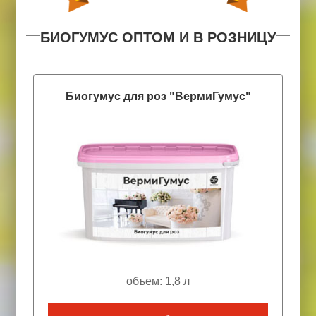
БИОГУМУС ОПТОМ И В РОЗНИЦУ
О
Р
И
П
З
В
Т
О
О
Д
И
М
Т
О
Е
Т
Л
П
Я
О
Биогумус для роз "ВермиГумус"
объем: 1,8 л