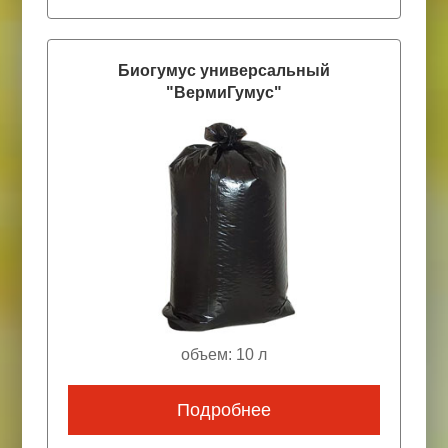
Биогумус универсальный
"ВермиГумус"
объем: 10 л
Подробнее