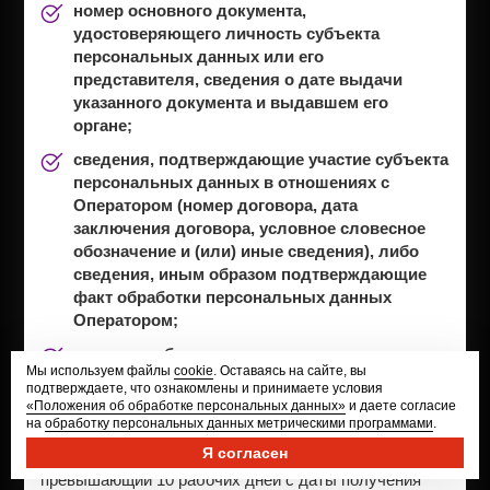
номер основного документа,
удостоверяющего личность субъекта
персональных данных или его
представителя, сведения о дате выдачи
указанного документа и выдавшем его
органе;
сведения, подтверждающие участие субъекта
персональных данных в отношениях с
Оператором (номер договора, дата
заключения договора, условное словесное
обозначение и (или) иные сведения), либо
сведения, иным образом подтверждающие
факт обработки персональных данных
Оператором;
подпись субъекта персональных данных или
Мы используем файлы
cookie
. Оставаясь на сайте, вы
его представителя.
подтверждаете, что ознакомлены и принимаете условия
«Положения об обработке персональных данных»
и даете согласие
7.8.
При обращении субъекта персональных данных
на
обработку персональных данных метрическими программами
.
к Оператору с требованием о прекращении
Я согласен
обработки персональных данных в срок, не
превышающий 10 рабочих дней с даты получения