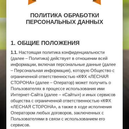
ПОЛИТИКА ОБРАБОТКИ
О
Р
И
П
З
В
Т
О
О
Д
И
М
ПЕРСОНАЛЬНЫХ ДАННЫХ
Т
О
Е
Т
Л
П
Я
О
1. ОБЩИЕ ПОЛОЖЕНИЯ
1.1.
Настоящая политика конфиденциальности
(далее – Политика) действует в отношении всей
информации, включая персональные данные (далее
– Персональная информация), которую Общество с
ограниченной ответственностью «КФХ «ЛЕСНАЯ
СТОРОНА» (далее – Оператор) может получить о
Пользователях в процессе использования ими
Интернет-Сайта (далее – «Сайты») и иных сервисов
общества с ограниченной ответственностью «КФХ
«ЛЕСНАЯ СТОРОНА», а также в ходе исполнения
Оператором любых договоров, заключенных с
Пользователями в связи с использованием его
сервисов.